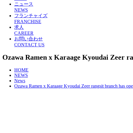
ニュース
NEWS
フランチャイズ
FRANCHISE
求人
CAREER
お問い合わせ
CONTACT US
Ozawa Ramen x Karaage Kyoudai Zeer ran
HOME
NEWS
News
Ozawa Ramen x Karaage Kyoudai Zeer rangsit branch has ope