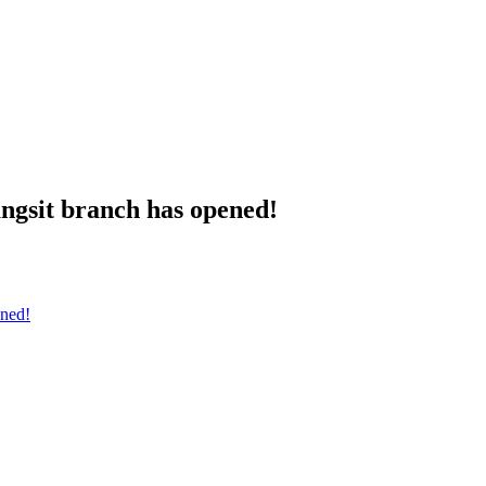
gsit branch has opened!
ned!