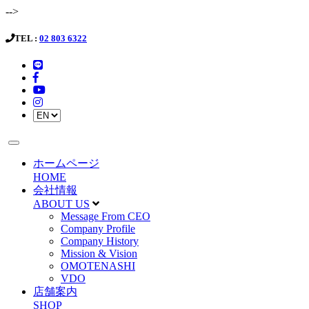
-->
TEL :
02 803 6322
ホームページ
HOME
会社情報
ABOUT US
Message From CEO
Company Profile
Company History
Mission & Vision
OMOTENASHI
VDO
店舗案内
SHOP