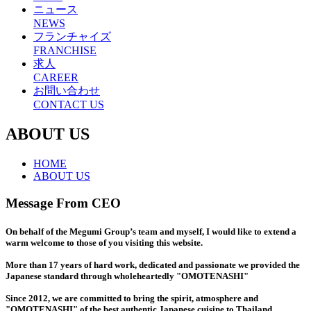
ニュース
NEWS
フランチャイズ
FRANCHISE
求人
CAREER
お問い合わせ
CONTACT US
ABOUT US
HOME
ABOUT US
Message From CEO
On behalf of the Megumi Group’s team and myself, I would like to extend a
warm welcome to those of you visiting this website.
More than 17 years of hard work, dedicated and passionate we provided the
Japanese standard through wholeheartedly "OMOTENASHI"
Since 2012, we are committed to bring the spirit, atmosphere and
"OMOTENASHI" of the best authentic Japanese cuisine to Thailand.