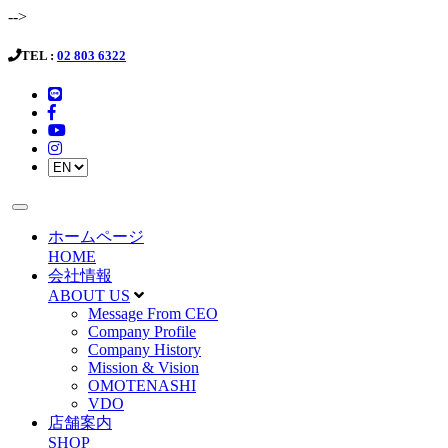
-->
TEL :
02 803 6322
ホームページ
HOME
会社情報
ABOUT US
Message From CEO
Company Profile
Company History
Mission & Vision
OMOTENASHI
VDO
店舗案内
SHOP