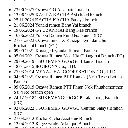
23.06.2025
Ozawa GO Asia hotel branch
13.06.2025
KACHA KACHA Asia hotel branch
25.11.2024
KACHA KACHA Pattaya branch
21.06.2024
Yonaki ramen Bang Yai branch
19.05.2024
GYUZANMAI Bang Kae branch
16.06.2023
Yonaki Ramen Pin Klao branch (FC)
27.01.2023
Ozawa ramen X Karaage kyoudai Ubon
Rachathani branch (FC)
09.09.2021
Karaage Kyoudai Rama 2 Branch
05.04.2021
Ozawa Ramen Mae Hia Chiangmai Branch (FC)
29.09.2019
TSUKEMEN GO★GO Ekamai Branch
18.01.2015
IROIROYA Co.,LTD.
25.03.2014
MENA-THAI COOPERATION CO., LTD.
04.08.2021
Ozawa Ramen PTT Rama2 (Near Tesco Lotus)
Branch
09.05.2019
Ozawa Ramen PTT Phran Nok Phutthamonthon
Sai 4 Rd branch open
24.12.2018
TSUKEMENGO★GO Phrakhanong Branch
(FC)
02.06.2022
TSUKEMEN GO★GO Centrak Salaya Branch
(FC)
27.04.2012
Kacha Kacha Asiatique Branch
12.04.2012
Ragee works Asiatique Branch