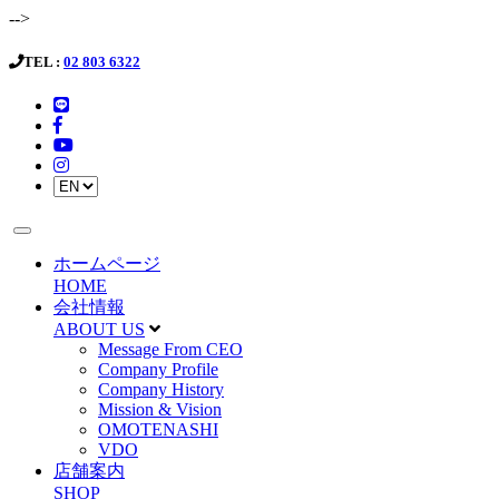
-->
TEL :
02 803 6322
ホームページ
HOME
会社情報
ABOUT US
Message From CEO
Company Profile
Company History
Mission & Vision
OMOTENASHI
VDO
店舗案内
SHOP